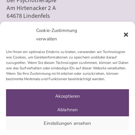
der Psychotherapie
Am Hirtenacker 2 A
64678 Lindenfels
Telefon: 06255 44177
Cookie-Zustimmung
E-Mail:
info@modernepsychologie.de
verwalten
Um Ihnen ein optimales Erlebnis zu bieten, verwenden wir Technologien
wie Cookies, um Geräteinformationen zu speichern und/oder darauf
Impressum
zuzugreifen. Wenn Sie diesen Technologien zustimmen, können wir Daten
wie das Surfverhalten oder eindeutige IDs auf dieser Website verarbeiten.
Wenn Sie Ihre Zustimmung nicht erteilen oder zurückziehen, können
Datenschutzerklärung
bestimmte Merkmale und Funktionen beeinträchtigt werden.
Cookie-Richtlinie (EU)
Akzeptieren
Ablehnen
© 2024 Moderne Psychologie | Bettina Striebel-Nix,
Einstellungen ansehen
Heilpraktikerin, ausschließlich auf dem Gebiet der